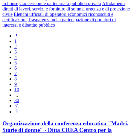
in house
Concessioni e partenariato pubblico privato
Affidamenti
diretti di lavori, servizi e forniture di somma urgenza e di protezione
civile
Elenchi ufficiali di operatori economici riconosciuti e
certificazioni
Trasparenza nella partecipazione di portatori di
interessi e dibattito pubblico
Pagina
precedente
1
2
3
4
5
6
7
8
9
10
...
30
31
Pagina
successiva
Organizzazione della conferenza educativa "Madri.
Storie di donne" - Ditta CREA Centro per la