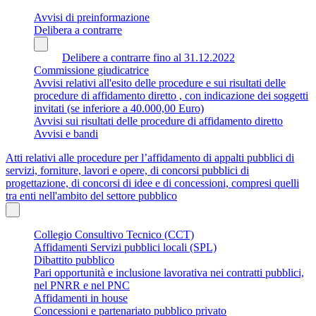
Avvisi di preinformazione
Delibera a contrarre
Delibere a contrarre fino al 31.12.2022
Commissione giudicatrice
Avvisi relativi all'esito delle procedure e sui risultati delle
procedure di affidamento diretto , con indicazione dei soggetti
invitati (se inferiore a 40.000,00 Euro)
Avvisi sui risultati delle procedure di affidamento diretto
Avvisi e bandi
Atti relativi alle procedure per l’affidamento di appalti pubblici di
servizi, forniture, lavori e opere, di concorsi pubblici di
progettazione, di concorsi di idee e di concessioni, compresi quelli
tra enti nell'ambito del settore pubblico
Collegio Consultivo Tecnico (CCT)
Affidamenti Servizi pubblici locali (SPL)
Dibattito pubblico
Pari opportunità e inclusione lavorativa nei contratti pubblici,
nel PNRR e nel PNC
Affidamenti in house
Concessioni e partenariato pubblico privato