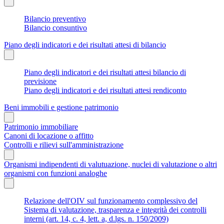
Bilancio preventivo
Bilancio consuntivo
Piano degli indicatori e dei risultati attesi di bilancio
Piano degli indicatori e dei risultati attesi bilancio di
previsione
Piano degli indicatori e dei risultati attesi rendiconto
Beni immobili e gestione patrimonio
Patrimonio immobiliare
Canoni di locazione o affitto
Controlli e rilievi sull'amministrazione
Organismi indipendenti di valutuazione, nuclei di valutazione o altri
organismi con funzioni analoghe
Relazione dell'OIV sul funzionamento complessivo del
Sistema di valutazione, trasparenza e integrità dei controlli
interni (art. 14, c. 4, lett. a, d.lgs. n. 150/2009)