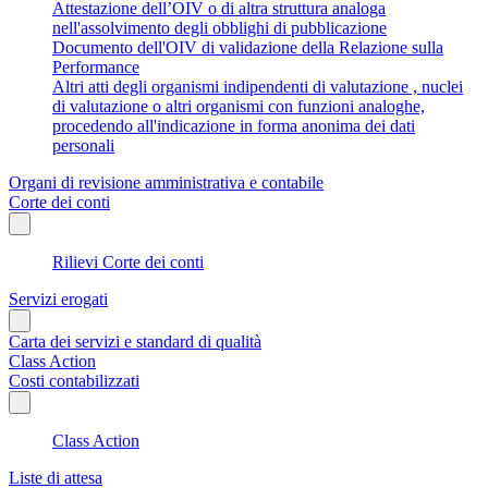
Attestazione dell’OIV o di altra struttura analoga
nell'assolvimento degli obblighi di pubblicazione
Documento dell'OIV di validazione della Relazione sulla
Performance
Altri atti degli organismi indipendenti di valutazione , nuclei
di valutazione o altri organismi con funzioni analoghe,
procedendo all'indicazione in forma anonima dei dati
personali
Organi di revisione amministrativa e contabile
Corte dei conti
Rilievi Corte dei conti
Servizi erogati
Carta dei servizi e standard di qualità
Class Action
Costi contabilizzati
Class Action
Liste di attesa