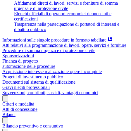
Affidamenti diretti di lavori, servizi e forniture di somma
urgenza e di protezione civile
Elenchi ufficiali di operatori economici riconosciuti e
certificazioni
Trasparenza nella partecipazione di portatori di interessi e
dibattito pubblico
Informazioni sulle singole procedure in formato tabellare
Atti relativi alla programmazione di lavori, opere, servizi e forniture
Procedure di somma urgenza e di protezione civile
Sponsorizzazioni
Finanza di progetto
automazione delle procedure
Acquisizione interesse realizzazione opere incompiute
Progetti di investimento pubblico
Documenti sul sistema di qualificazione
Gravi illeciti professionali
Sovvenzioni, contributi, sussidi, vantaggi economici
Criteri e modalità
Atti di concessione
Bilanci
Bilancio preventivo e consuntivo