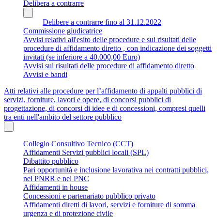
Delibera a contrarre
Delibere a contrarre fino al 31.12.2022
Commissione giudicatrice
Avvisi relativi all'esito delle procedure e sui risultati delle
procedure di affidamento diretto , con indicazione dei soggetti
invitati (se inferiore a 40.000,00 Euro)
Avvisi sui risultati delle procedure di affidamento diretto
Avvisi e bandi
Atti relativi alle procedure per l’affidamento di appalti pubblici di
servizi, forniture, lavori e opere, di concorsi pubblici di
progettazione, di concorsi di idee e di concessioni, compresi quelli
tra enti nell'ambito del settore pubblico
Collegio Consultivo Tecnico (CCT)
Affidamenti Servizi pubblici locali (SPL)
Dibattito pubblico
Pari opportunità e inclusione lavorativa nei contratti pubblici,
nel PNRR e nel PNC
Affidamenti in house
Concessioni e partenariato pubblico privato
Affidamenti diretti di lavori, servizi e forniture di somma
urgenza e di protezione civile