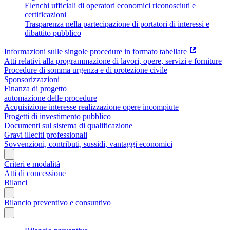
Elenchi ufficiali di operatori economici riconosciuti e
certificazioni
Trasparenza nella partecipazione di portatori di interessi e
dibattito pubblico
Informazioni sulle singole procedure in formato tabellare
Atti relativi alla programmazione di lavori, opere, servizi e forniture
Procedure di somma urgenza e di protezione civile
Sponsorizzazioni
Finanza di progetto
automazione delle procedure
Acquisizione interesse realizzazione opere incompiute
Progetti di investimento pubblico
Documenti sul sistema di qualificazione
Gravi illeciti professionali
Sovvenzioni, contributi, sussidi, vantaggi economici
Criteri e modalità
Atti di concessione
Bilanci
Bilancio preventivo e consuntivo