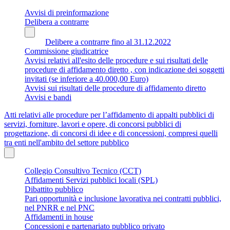
Avvisi di preinformazione
Delibera a contrarre
Delibere a contrarre fino al 31.12.2022
Commissione giudicatrice
Avvisi relativi all'esito delle procedure e sui risultati delle
procedure di affidamento diretto , con indicazione dei soggetti
invitati (se inferiore a 40.000,00 Euro)
Avvisi sui risultati delle procedure di affidamento diretto
Avvisi e bandi
Atti relativi alle procedure per l’affidamento di appalti pubblici di
servizi, forniture, lavori e opere, di concorsi pubblici di
progettazione, di concorsi di idee e di concessioni, compresi quelli
tra enti nell'ambito del settore pubblico
Collegio Consultivo Tecnico (CCT)
Affidamenti Servizi pubblici locali (SPL)
Dibattito pubblico
Pari opportunità e inclusione lavorativa nei contratti pubblici,
nel PNRR e nel PNC
Affidamenti in house
Concessioni e partenariato pubblico privato