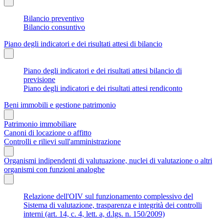
Bilancio preventivo
Bilancio consuntivo
Piano degli indicatori e dei risultati attesi di bilancio
Piano degli indicatori e dei risultati attesi bilancio di
previsione
Piano degli indicatori e dei risultati attesi rendiconto
Beni immobili e gestione patrimonio
Patrimonio immobiliare
Canoni di locazione o affitto
Controlli e rilievi sull'amministrazione
Organismi indipendenti di valutuazione, nuclei di valutazione o altri
organismi con funzioni analoghe
Relazione dell'OIV sul funzionamento complessivo del
Sistema di valutazione, trasparenza e integrità dei controlli
interni (art. 14, c. 4, lett. a, d.lgs. n. 150/2009)