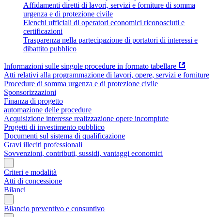
Affidamenti diretti di lavori, servizi e forniture di somma
urgenza e di protezione civile
Elenchi ufficiali di operatori economici riconosciuti e
certificazioni
Trasparenza nella partecipazione di portatori di interessi e
dibattito pubblico
Informazioni sulle singole procedure in formato tabellare
Atti relativi alla programmazione di lavori, opere, servizi e forniture
Procedure di somma urgenza e di protezione civile
Sponsorizzazioni
Finanza di progetto
automazione delle procedure
Acquisizione interesse realizzazione opere incompiute
Progetti di investimento pubblico
Documenti sul sistema di qualificazione
Gravi illeciti professionali
Sovvenzioni, contributi, sussidi, vantaggi economici
Criteri e modalità
Atti di concessione
Bilanci
Bilancio preventivo e consuntivo