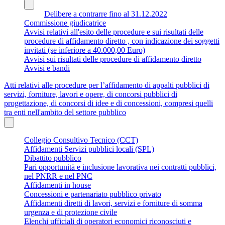
Delibere a contrarre fino al 31.12.2022
Commissione giudicatrice
Avvisi relativi all'esito delle procedure e sui risultati delle
procedure di affidamento diretto , con indicazione dei soggetti
invitati (se inferiore a 40.000,00 Euro)
Avvisi sui risultati delle procedure di affidamento diretto
Avvisi e bandi
Atti relativi alle procedure per l’affidamento di appalti pubblici di
servizi, forniture, lavori e opere, di concorsi pubblici di
progettazione, di concorsi di idee e di concessioni, compresi quelli
tra enti nell'ambito del settore pubblico
Collegio Consultivo Tecnico (CCT)
Affidamenti Servizi pubblici locali (SPL)
Dibattito pubblico
Pari opportunità e inclusione lavorativa nei contratti pubblici,
nel PNRR e nel PNC
Affidamenti in house
Concessioni e partenariato pubblico privato
Affidamenti diretti di lavori, servizi e forniture di somma
urgenza e di protezione civile
Elenchi ufficiali di operatori economici riconosciuti e