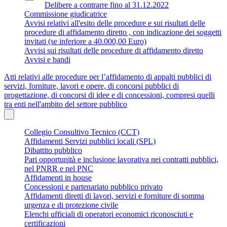
Delibere a contrarre fino al 31.12.2022
Commissione giudicatrice
Avvisi relativi all'esito delle procedure e sui risultati delle
procedure di affidamento diretto , con indicazione dei soggetti
invitati (se inferiore a 40.000,00 Euro)
Avvisi sui risultati delle procedure di affidamento diretto
Avvisi e bandi
Atti relativi alle procedure per l’affidamento di appalti pubblici di
servizi, forniture, lavori e opere, di concorsi pubblici di
progettazione, di concorsi di idee e di concessioni, compresi quelli
tra enti nell'ambito del settore pubblico
Collegio Consultivo Tecnico (CCT)
Affidamenti Servizi pubblici locali (SPL)
Dibattito pubblico
Pari opportunità e inclusione lavorativa nei contratti pubblici,
nel PNRR e nel PNC
Affidamenti in house
Concessioni e partenariato pubblico privato
Affidamenti diretti di lavori, servizi e forniture di somma
urgenza e di protezione civile
Elenchi ufficiali di operatori economici riconosciuti e
certificazioni