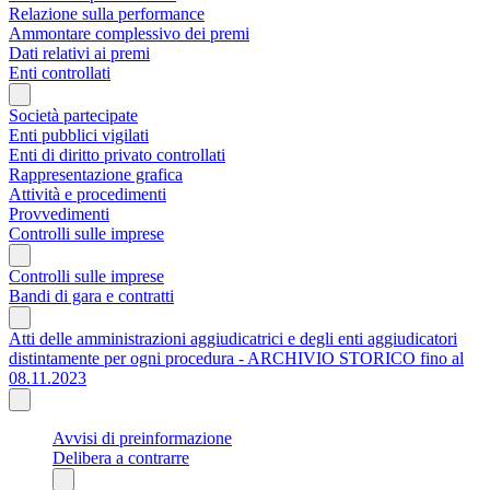
Relazione sulla performance
Ammontare complessivo dei premi
Dati relativi ai premi
Enti controllati
Società partecipate
Enti pubblici vigilati
Enti di diritto privato controllati
Rappresentazione grafica
Attività e procedimenti
Provvedimenti
Controlli sulle imprese
Controlli sulle imprese
Bandi di gara e contratti
Atti delle amministrazioni aggiudicatrici e degli enti aggiudicatori
distintamente per ogni procedura - ARCHIVIO STORICO fino al
08.11.2023
Avvisi di preinformazione
Delibera a contrarre