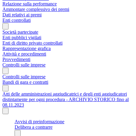
Relazione sulla performance
Ammontare complessivo dei premi
Dati relativi ai premi
Enti controllati
Società partecipate
Enti pubblici vigilati
Enti di diritto privato controllati
Rappresentazione grafica
Attività e procedimenti
Provvedimenti
Controlli sulle imprese
Controlli sulle imprese
Bandi di gara e contratti
Atti delle amministrazioni aggiudicatrici e degli enti aggiudicatori
distintamente per ogni procedura - ARCHIVIO STORICO fino al
08.11.2023
Avvisi di preinformazione
Delibera a contrarre