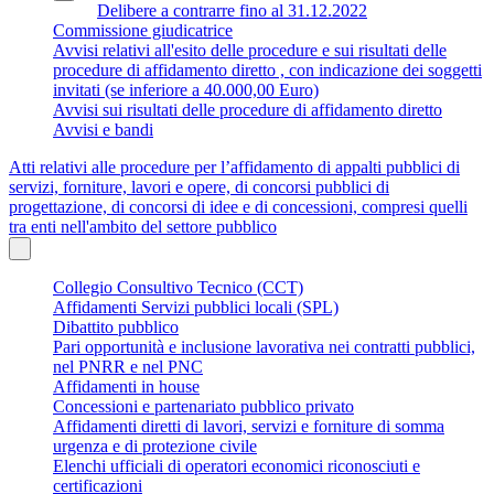
Delibere a contrarre fino al 31.12.2022
Commissione giudicatrice
Avvisi relativi all'esito delle procedure e sui risultati delle
procedure di affidamento diretto , con indicazione dei soggetti
invitati (se inferiore a 40.000,00 Euro)
Avvisi sui risultati delle procedure di affidamento diretto
Avvisi e bandi
Atti relativi alle procedure per l’affidamento di appalti pubblici di
servizi, forniture, lavori e opere, di concorsi pubblici di
progettazione, di concorsi di idee e di concessioni, compresi quelli
tra enti nell'ambito del settore pubblico
Collegio Consultivo Tecnico (CCT)
Affidamenti Servizi pubblici locali (SPL)
Dibattito pubblico
Pari opportunità e inclusione lavorativa nei contratti pubblici,
nel PNRR e nel PNC
Affidamenti in house
Concessioni e partenariato pubblico privato
Affidamenti diretti di lavori, servizi e forniture di somma
urgenza e di protezione civile
Elenchi ufficiali di operatori economici riconosciuti e
certificazioni