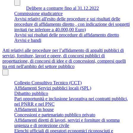
Delibere a contrarre fino al 31.12.2022
Commissione giudicatrice
Avvisi relativi all'esito delle procedure e sui risultati delle
procedure di affidamento diretto , con indicazione dei soggetti
invitati (se inferiore a 40.000,00 Euro)
Avvisi sui risultati delle procedure di affidamento diretto
Avvisi e bandi
Atti relativi alle procedure per l’affidamento di appalti pubblici di
servizi, forniture, lavori e opere, di concorsi pubblici di
progettazione, di concorsi di idee e di concessioni, compresi quelli
tra enti nell'ambito del settore pubblico
Collegio Consultivo Tecnico (CCT)
Affidamenti Servizi pubblici locali (SPL)
Dibattito pubblico
Pari opportunità e inclusione lavorativa nei contratti pubblici,
nel PNRR e nel PNC
Affidamenti in house
Concessioni e partenariato pubblico privato
Affidamenti diretti di lavori, servizi e forniture di somma
urgenza e di protezione civile
Elenchi ufficiali di operatori economici riconosciuti e