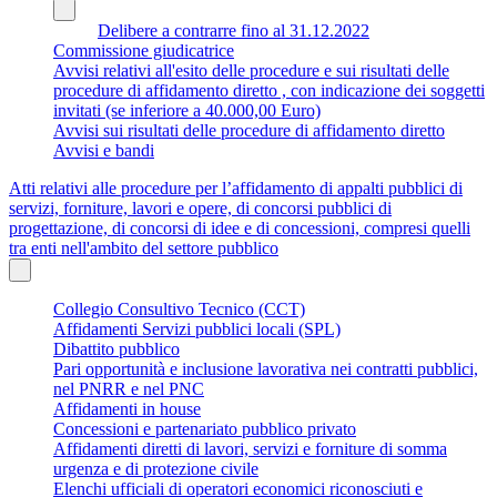
Delibere a contrarre fino al 31.12.2022
Commissione giudicatrice
Avvisi relativi all'esito delle procedure e sui risultati delle
procedure di affidamento diretto , con indicazione dei soggetti
invitati (se inferiore a 40.000,00 Euro)
Avvisi sui risultati delle procedure di affidamento diretto
Avvisi e bandi
Atti relativi alle procedure per l’affidamento di appalti pubblici di
servizi, forniture, lavori e opere, di concorsi pubblici di
progettazione, di concorsi di idee e di concessioni, compresi quelli
tra enti nell'ambito del settore pubblico
Collegio Consultivo Tecnico (CCT)
Affidamenti Servizi pubblici locali (SPL)
Dibattito pubblico
Pari opportunità e inclusione lavorativa nei contratti pubblici,
nel PNRR e nel PNC
Affidamenti in house
Concessioni e partenariato pubblico privato
Affidamenti diretti di lavori, servizi e forniture di somma
urgenza e di protezione civile
Elenchi ufficiali di operatori economici riconosciuti e