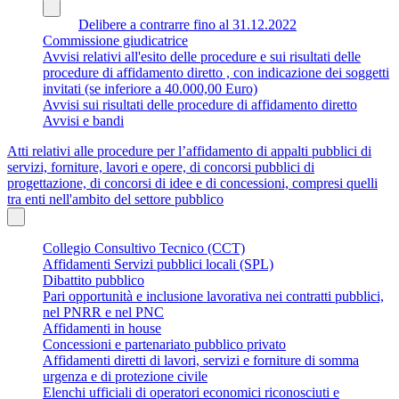
Delibere a contrarre fino al 31.12.2022
Commissione giudicatrice
Avvisi relativi all'esito delle procedure e sui risultati delle
procedure di affidamento diretto , con indicazione dei soggetti
invitati (se inferiore a 40.000,00 Euro)
Avvisi sui risultati delle procedure di affidamento diretto
Avvisi e bandi
Atti relativi alle procedure per l’affidamento di appalti pubblici di
servizi, forniture, lavori e opere, di concorsi pubblici di
progettazione, di concorsi di idee e di concessioni, compresi quelli
tra enti nell'ambito del settore pubblico
Collegio Consultivo Tecnico (CCT)
Affidamenti Servizi pubblici locali (SPL)
Dibattito pubblico
Pari opportunità e inclusione lavorativa nei contratti pubblici,
nel PNRR e nel PNC
Affidamenti in house
Concessioni e partenariato pubblico privato
Affidamenti diretti di lavori, servizi e forniture di somma
urgenza e di protezione civile
Elenchi ufficiali di operatori economici riconosciuti e