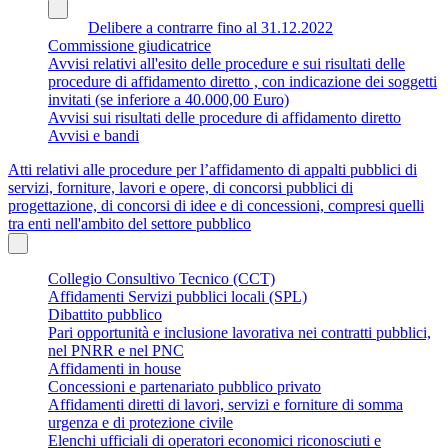
Delibere a contrarre fino al 31.12.2022
Commissione giudicatrice
Avvisi relativi all'esito delle procedure e sui risultati delle
procedure di affidamento diretto , con indicazione dei soggetti
invitati (se inferiore a 40.000,00 Euro)
Avvisi sui risultati delle procedure di affidamento diretto
Avvisi e bandi
Atti relativi alle procedure per l’affidamento di appalti pubblici di
servizi, forniture, lavori e opere, di concorsi pubblici di
progettazione, di concorsi di idee e di concessioni, compresi quelli
tra enti nell'ambito del settore pubblico
Collegio Consultivo Tecnico (CCT)
Affidamenti Servizi pubblici locali (SPL)
Dibattito pubblico
Pari opportunità e inclusione lavorativa nei contratti pubblici,
nel PNRR e nel PNC
Affidamenti in house
Concessioni e partenariato pubblico privato
Affidamenti diretti di lavori, servizi e forniture di somma
urgenza e di protezione civile
Elenchi ufficiali di operatori economici riconosciuti e