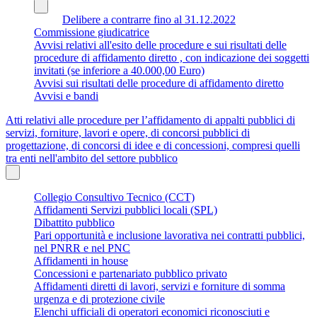
Delibere a contrarre fino al 31.12.2022
Commissione giudicatrice
Avvisi relativi all'esito delle procedure e sui risultati delle
procedure di affidamento diretto , con indicazione dei soggetti
invitati (se inferiore a 40.000,00 Euro)
Avvisi sui risultati delle procedure di affidamento diretto
Avvisi e bandi
Atti relativi alle procedure per l’affidamento di appalti pubblici di
servizi, forniture, lavori e opere, di concorsi pubblici di
progettazione, di concorsi di idee e di concessioni, compresi quelli
tra enti nell'ambito del settore pubblico
Collegio Consultivo Tecnico (CCT)
Affidamenti Servizi pubblici locali (SPL)
Dibattito pubblico
Pari opportunità e inclusione lavorativa nei contratti pubblici,
nel PNRR e nel PNC
Affidamenti in house
Concessioni e partenariato pubblico privato
Affidamenti diretti di lavori, servizi e forniture di somma
urgenza e di protezione civile
Elenchi ufficiali di operatori economici riconosciuti e