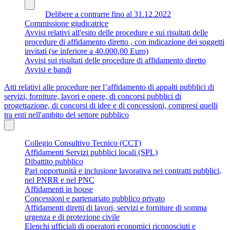
Delibere a contrarre fino al 31.12.2022
Commissione giudicatrice
Avvisi relativi all'esito delle procedure e sui risultati delle
procedure di affidamento diretto , con indicazione dei soggetti
invitati (se inferiore a 40.000,00 Euro)
Avvisi sui risultati delle procedure di affidamento diretto
Avvisi e bandi
Atti relativi alle procedure per l’affidamento di appalti pubblici di
servizi, forniture, lavori e opere, di concorsi pubblici di
progettazione, di concorsi di idee e di concessioni, compresi quelli
tra enti nell'ambito del settore pubblico
Collegio Consultivo Tecnico (CCT)
Affidamenti Servizi pubblici locali (SPL)
Dibattito pubblico
Pari opportunità e inclusione lavorativa nei contratti pubblici,
nel PNRR e nel PNC
Affidamenti in house
Concessioni e partenariato pubblico privato
Affidamenti diretti di lavori, servizi e forniture di somma
urgenza e di protezione civile
Elenchi ufficiali di operatori economici riconosciuti e