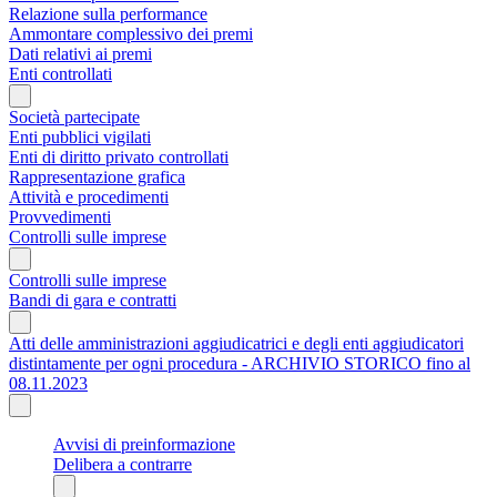
Relazione sulla performance
Ammontare complessivo dei premi
Dati relativi ai premi
Enti controllati
Società partecipate
Enti pubblici vigilati
Enti di diritto privato controllati
Rappresentazione grafica
Attività e procedimenti
Provvedimenti
Controlli sulle imprese
Controlli sulle imprese
Bandi di gara e contratti
Atti delle amministrazioni aggiudicatrici e degli enti aggiudicatori
distintamente per ogni procedura - ARCHIVIO STORICO fino al
08.11.2023
Avvisi di preinformazione
Delibera a contrarre