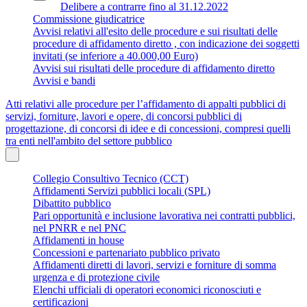
Delibere a contrarre fino al 31.12.2022
Commissione giudicatrice
Avvisi relativi all'esito delle procedure e sui risultati delle
procedure di affidamento diretto , con indicazione dei soggetti
invitati (se inferiore a 40.000,00 Euro)
Avvisi sui risultati delle procedure di affidamento diretto
Avvisi e bandi
Atti relativi alle procedure per l’affidamento di appalti pubblici di
servizi, forniture, lavori e opere, di concorsi pubblici di
progettazione, di concorsi di idee e di concessioni, compresi quelli
tra enti nell'ambito del settore pubblico
Collegio Consultivo Tecnico (CCT)
Affidamenti Servizi pubblici locali (SPL)
Dibattito pubblico
Pari opportunità e inclusione lavorativa nei contratti pubblici,
nel PNRR e nel PNC
Affidamenti in house
Concessioni e partenariato pubblico privato
Affidamenti diretti di lavori, servizi e forniture di somma
urgenza e di protezione civile
Elenchi ufficiali di operatori economici riconosciuti e
certificazioni