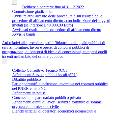
Delibere a contrarre fino al 31.12.2022
Commissione giudicatrice
Avvisi relativi all'esito delle procedure e sui risultati delle
procedure di affidamento diretto , con indicazione dei soggetti
invitati (se inferiore a 40.000,00 Euro)
Avvisi sui risultati delle procedure di affidamento diretto
Avvisi e bandi
Atti relativi alle procedure per l’affidamento di appalti pubblici di
servizi, forniture, lavori e opere, di concorsi pubblici di
progettazione, di concorsi di idee e di concessioni, compresi quelli
tra enti nell'ambito del settore pubblico
Collegio Consultivo Tecnico (CCT)
Affidamenti Servizi pubblici locali (SPL)
Dibattito pubblico
Pari opportunità e inclusione lavorativa nei contratti pubblici,
nel PNRR e nel PNC
Affidamenti in house
Concessioni e partenariato pubblico privato
Affidamenti diretti di lavori, servizi e forniture di somma
urgenza e di protezione civile
Elenchi ufficiali di operatori economici riconosciuti e