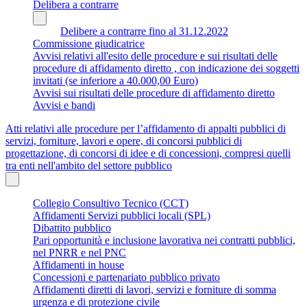
Delibera a contrarre
Delibere a contrarre fino al 31.12.2022
Commissione giudicatrice
Avvisi relativi all'esito delle procedure e sui risultati delle
procedure di affidamento diretto , con indicazione dei soggetti
invitati (se inferiore a 40.000,00 Euro)
Avvisi sui risultati delle procedure di affidamento diretto
Avvisi e bandi
Atti relativi alle procedure per l’affidamento di appalti pubblici di
servizi, forniture, lavori e opere, di concorsi pubblici di
progettazione, di concorsi di idee e di concessioni, compresi quelli
tra enti nell'ambito del settore pubblico
Collegio Consultivo Tecnico (CCT)
Affidamenti Servizi pubblici locali (SPL)
Dibattito pubblico
Pari opportunità e inclusione lavorativa nei contratti pubblici,
nel PNRR e nel PNC
Affidamenti in house
Concessioni e partenariato pubblico privato
Affidamenti diretti di lavori, servizi e forniture di somma
urgenza e di protezione civile