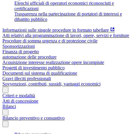
Elenchi ufficiali di operatori economici riconosciuti e
certificazioni
Trasparenza nella partecipazione di portatori di interessi e
dibattito pubblico
Informazioni sulle singole procedure in formato tabellare
Atti relativi alla programmazione di lavori, opere, servizi e forniture
Procedure di somma urgenza e di protezione civile
Sponsorizzazioni
Finanza di progetto
automazione delle procedure
Acquisizione interesse realizzazione opere incompiute
Progetti di investimento pubblico
Documenti sul sistema di qualificazione
Gravi illeciti professionali
Sovvenzioni, contributi, sussidi, vantaggi economici
Criteri e modalità
Atti di concessione
Bilanci
Bilancio preventivo e consuntivo