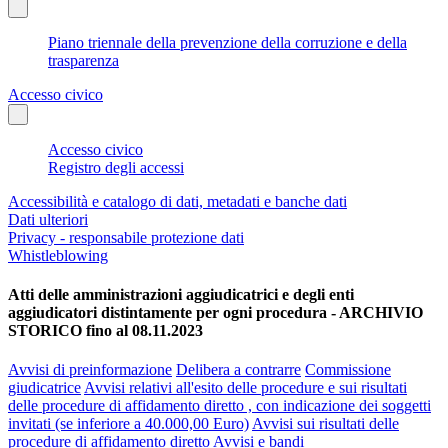
Piano triennale della prevenzione della corruzione e della
trasparenza
Accesso civico
Accesso civico
Registro degli accessi
Accessibilità e catalogo di dati, metadati e banche dati
Dati ulteriori
Privacy - responsabile protezione dati
Whistleblowing
Atti delle amministrazioni aggiudicatrici e degli enti
aggiudicatori distintamente per ogni procedura - ARCHIVIO
STORICO fino al 08.11.2023
Avvisi di preinformazione
Delibera a contrarre
Commissione
giudicatrice
Avvisi relativi all'esito delle procedure e sui risultati
delle procedure di affidamento diretto , con indicazione dei soggetti
invitati (se inferiore a 40.000,00 Euro)
Avvisi sui risultati delle
procedure di affidamento diretto
Avvisi e bandi