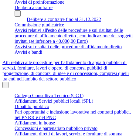
Avvisi di preinformazione
Delibera a contrarre
Delibere a contrarre fino al 31.12.2022
Commissione giudicatrice
Avvisi relativi all'esito delle procedure e sui risultati delle
procedure di affidamento diretto , con indicazione dei soggetti
invitati (se inferiore a 40.000,00 Euro)
Avvisi sui risultati delle procedure di affidamento diretto
Avvisi e bandi
Atti relativi alle procedure per l’affidamento di appalti pubblici di
servizi, forniture, lavori e opere, di concorsi pubblici di
progettazione, di concorsi di idee e di concessioni, compresi quelli
tra enti nell'ambito del settore pubblico
Collegio Consultivo Tecnico (CCT)
Affidamenti Servizi pubblici locali (SPL)
Dibattito pubblico
Pari opportunità e inclusione lavorativa nei contratti pubblici,
nel PNRR e nel PNC
Affidamenti in house
Concessioni e partenariato pubblico privato
Affidamenti diretti di lavori, servizi e forniture di somma