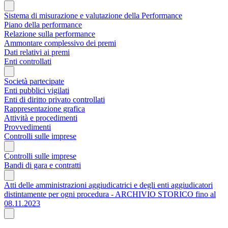
Sistema di misurazione e valutazione della Performance
Piano della performance
Relazione sulla performance
Ammontare complessivo dei premi
Dati relativi ai premi
Enti controllati
Società partecipate
Enti pubblici vigilati
Enti di diritto privato controllati
Rappresentazione grafica
Attività e procedimenti
Provvedimenti
Controlli sulle imprese
Controlli sulle imprese
Bandi di gara e contratti
Atti delle amministrazioni aggiudicatrici e degli enti aggiudicatori
distintamente per ogni procedura - ARCHIVIO STORICO fino al
08.11.2023