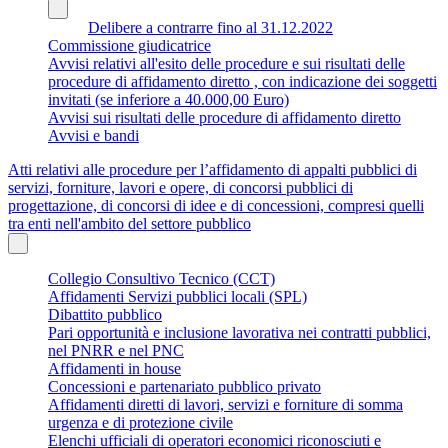
Delibere a contrarre fino al 31.12.2022
Commissione giudicatrice
Avvisi relativi all'esito delle procedure e sui risultati delle
procedure di affidamento diretto , con indicazione dei soggetti
invitati (se inferiore a 40.000,00 Euro)
Avvisi sui risultati delle procedure di affidamento diretto
Avvisi e bandi
Atti relativi alle procedure per l’affidamento di appalti pubblici di
servizi, forniture, lavori e opere, di concorsi pubblici di
progettazione, di concorsi di idee e di concessioni, compresi quelli
tra enti nell'ambito del settore pubblico
Collegio Consultivo Tecnico (CCT)
Affidamenti Servizi pubblici locali (SPL)
Dibattito pubblico
Pari opportunità e inclusione lavorativa nei contratti pubblici,
nel PNRR e nel PNC
Affidamenti in house
Concessioni e partenariato pubblico privato
Affidamenti diretti di lavori, servizi e forniture di somma
urgenza e di protezione civile
Elenchi ufficiali di operatori economici riconosciuti e