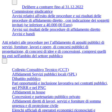
Delibere a contrarre fino al 31.12.2022
Commissione giudicatrice
Avvisi relativi all'esito delle procedure e sui risultati delle
procedure di affidamento diretto , con indicazione dei soggetti
invitati (se inferiore a 40.000,00 Euro)
Avvisi sui risultati delle procedure di affidamento diretto
Avvisi e bandi
Atti relativi alle procedure per l’affidamento di appalti pubblici di
servizi, forniture, lavori e opere, di concorsi pubblici di
progettazione, di concorsi di idee e di concessioni, compresi quelli
tra enti nell'ambito del settore pubblico
Collegio Consultivo Tecnico (CCT)
Affidamenti Servizi pubblici locali (SPL)
Dibattito pubblico
Pari opportunità e inclusione lavorativa nei contratti pubblici,
nel PNRR e nel PNC
Affidamenti in house
Concessioni e partenariato pubblico privato
Affidamenti diretti di lavori, servizi e forniture di somma
urgenza e di protezione civile
Elenchi ufficiali di operatori economici riconosciuti e