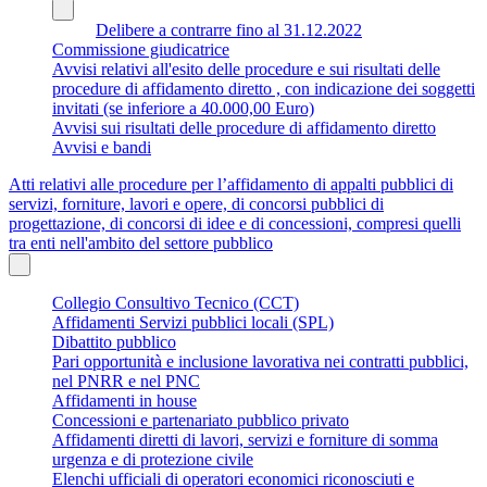
Delibere a contrarre fino al 31.12.2022
Commissione giudicatrice
Avvisi relativi all'esito delle procedure e sui risultati delle
procedure di affidamento diretto , con indicazione dei soggetti
invitati (se inferiore a 40.000,00 Euro)
Avvisi sui risultati delle procedure di affidamento diretto
Avvisi e bandi
Atti relativi alle procedure per l’affidamento di appalti pubblici di
servizi, forniture, lavori e opere, di concorsi pubblici di
progettazione, di concorsi di idee e di concessioni, compresi quelli
tra enti nell'ambito del settore pubblico
Collegio Consultivo Tecnico (CCT)
Affidamenti Servizi pubblici locali (SPL)
Dibattito pubblico
Pari opportunità e inclusione lavorativa nei contratti pubblici,
nel PNRR e nel PNC
Affidamenti in house
Concessioni e partenariato pubblico privato
Affidamenti diretti di lavori, servizi e forniture di somma
urgenza e di protezione civile
Elenchi ufficiali di operatori economici riconosciuti e