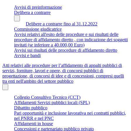
Avvisi di preinformazione
Delibera a contrarre
Delibere a contrarre fino al 31.12.2022
Commissione giudicatrice
Avvisi relativi all'esito delle procedure e sui risultati delle
procedure di affidamento diretto , con indicazione dei soggetti
invitati (se inferiore a 40.000,00 Euro)
Avvisi sui risultati delle procedure di affidamento diretto
Avvisi e bandi
Atti relativi alle procedure per l’affidamento di appalti pubblici di
servizi, forniture, lavori e opere, di concorsi pubblici di
progettazione, di concorsi di idee e di concessioni, compresi quelli
tra enti nell'ambito del settore pubblico
Collegio Consultivo Tecnico (CCT)
Affidamenti Servizi pubblici locali (SPL)
Dibattito pubblico
Pari opportunità e inclusione lavorativa nei contratti pubblici,
nel PNRR e nel PNC
Affidamenti in house
Concessioni e partenariato pubblico privato