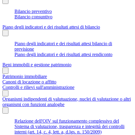
Bilancio preventivo
Bilancio consuntivo
Piano degli indicatori e dei risultati attesi di bilancio
Piano degli indicatori e dei risultati attesi bilancio di
previsione
Piano degli indicatori e dei risultati attesi rendiconto
Beni immobili e gestione patrimonio
Patrimonio immobiliare
Canoni di locazione o affitto
Controlli e rilievi sull'amministrazione
Organismi indipendenti di valutuazione, nuclei di valutazione o altri
organismi con funzioni analoghe
Relazione dell'OIV sul funzionamento complessivo del
Sistema di valutazione, trasparenza e integrità dei controlli
interni (art. 14, c. 4, lett. a, d.lgs. n. 150/2009)