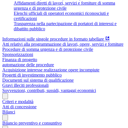
Affidamenti diretti di lavori, servizi e forniture di somma
urgenza e di protezione civile
Elenchi ufficiali di operatori economici riconosciuti e
certificazioni
Trasparenza nella partecipazione di portatori di interessi e
dibattito pubblico
Informazioni sulle singole procedure in formato tabellare
Atti relativi alla programmazione di lavori, opere, servizi e forniture
Procedure di somma urgenza e di protezione civile
Sponsorizzazioni
Finanza di progetto
automazione delle procedure
Acquisizione interesse realizzazione opere incompiute
Progetti di investimento pubblico
Documenti sul sistema di qualificazione
Gravi illeciti professionali
Sovvenzioni, contributi, sussidi, vantaggi economici
Criteri e modalità
Atti di concessione
Bilanci
Bilancio preventivo e consuntivo