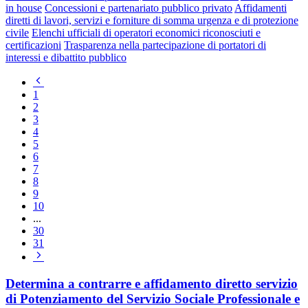
in house
Concessioni e partenariato pubblico privato
Affidamenti
diretti di lavori, servizi e forniture di somma urgenza e di protezione
civile
Elenchi ufficiali di operatori economici riconosciuti e
certificazioni
Trasparenza nella partecipazione di portatori di
interessi e dibattito pubblico
Pagina
precedente
1
2
3
4
5
6
7
8
9
10
...
30
31
Pagina
successiva
Determina a contrarre e affidamento diretto servizio
di Potenziamento del Servizio Sociale Professionale e