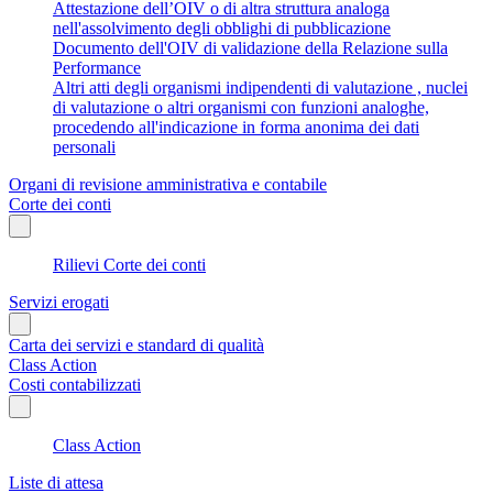
Attestazione dell’OIV o di altra struttura analoga
nell'assolvimento degli obblighi di pubblicazione
Documento dell'OIV di validazione della Relazione sulla
Performance
Altri atti degli organismi indipendenti di valutazione , nuclei
di valutazione o altri organismi con funzioni analoghe,
procedendo all'indicazione in forma anonima dei dati
personali
Organi di revisione amministrativa e contabile
Corte dei conti
Rilievi Corte dei conti
Servizi erogati
Carta dei servizi e standard di qualità
Class Action
Costi contabilizzati
Class Action
Liste di attesa