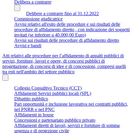
Delibera a contrarre
Delibere a contrarre fino al 31.12.2022
Commissione giudicatrice
Avvisi relativi all'esito delle procedure e sui risultati delle
procedure di affidamento diretto , con indicazione dei soggetti
invitati (se inferiore a 40.000,00 Euro)
Avvisi sui risultati delle procedure di affidamento diretto
Avvisi e bandi
Atti relativi alle procedure per l’affidamento di appalti pubblici di
servizi, forniture, lavori e opere, di concorsi pubblici di
progettazione, di concorsi di idee e di concessioni, compresi quelli
tra enti nell'ambito del settore pubblico
Collegio Consultivo Tecnico (CCT)
Affidamenti Servizi pubblici locali (SPL)
Dibattito pubblico
Pari opportunità e inclusione lavorativa nei contratti pubblici,
nel PNRR e nel PNC
Affidamenti in house
Concessioni e partenariato pubblico privato
Affidamenti diretti di lavori, servizi e forniture di somma
urgenza e di protezione civile