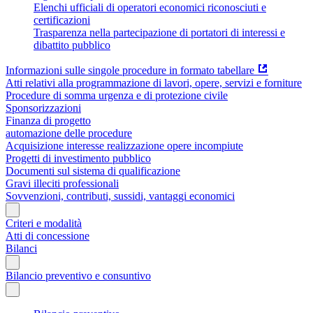
Elenchi ufficiali di operatori economici riconosciuti e
certificazioni
Trasparenza nella partecipazione di portatori di interessi e
dibattito pubblico
Informazioni sulle singole procedure in formato tabellare
Atti relativi alla programmazione di lavori, opere, servizi e forniture
Procedure di somma urgenza e di protezione civile
Sponsorizzazioni
Finanza di progetto
automazione delle procedure
Acquisizione interesse realizzazione opere incompiute
Progetti di investimento pubblico
Documenti sul sistema di qualificazione
Gravi illeciti professionali
Sovvenzioni, contributi, sussidi, vantaggi economici
Criteri e modalità
Atti di concessione
Bilanci
Bilancio preventivo e consuntivo