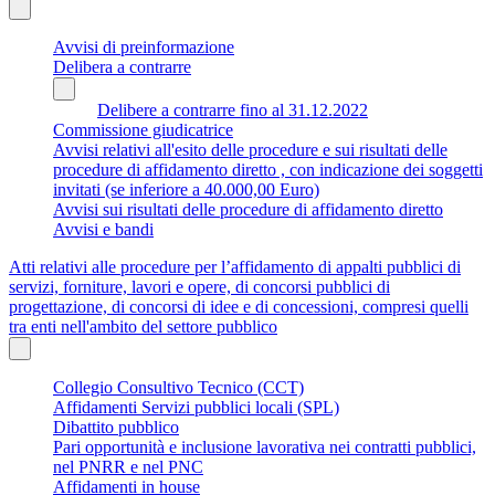
Avvisi di preinformazione
Delibera a contrarre
Delibere a contrarre fino al 31.12.2022
Commissione giudicatrice
Avvisi relativi all'esito delle procedure e sui risultati delle
procedure di affidamento diretto , con indicazione dei soggetti
invitati (se inferiore a 40.000,00 Euro)
Avvisi sui risultati delle procedure di affidamento diretto
Avvisi e bandi
Atti relativi alle procedure per l’affidamento di appalti pubblici di
servizi, forniture, lavori e opere, di concorsi pubblici di
progettazione, di concorsi di idee e di concessioni, compresi quelli
tra enti nell'ambito del settore pubblico
Collegio Consultivo Tecnico (CCT)
Affidamenti Servizi pubblici locali (SPL)
Dibattito pubblico
Pari opportunità e inclusione lavorativa nei contratti pubblici,
nel PNRR e nel PNC
Affidamenti in house