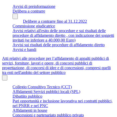
Avvisi di preinformazione
Delibera a contrarre
Delibere a contrarre fino al 31.12.2022
Commissione giudicatrice
Avvisi relativi all'esito delle procedure e sui risultati delle
procedure di affidamento diretto , con indicazione dei soggetti
invitati (se inferiore a 40.000,00 Euro)
Avvisi sui risultati delle procedure di affidamento diretto
Avvisi e bandi
Atti relativi alle procedure per l’affidamento di appalti pubblici di
servizi, forniture, lavori e opere, di concorsi pubblici di
progettazione, di concorsi di idee e di concessioni, compresi quelli
tra enti nell'ambito del settore pubblico
Collegio Consultivo Tecnico (CCT)
Affidamenti Servizi pubblici locali (SPL)
Dibattito pubblico
Pari opportunità e inclusione lavorativa nei contratti pubblici,
nel PNRR e nel PNC
Affidamenti in house
Concessioni e partenariato pubblico privato