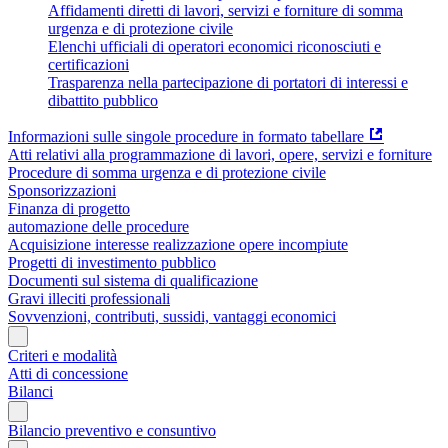
Affidamenti diretti di lavori, servizi e forniture di somma
urgenza e di protezione civile
Elenchi ufficiali di operatori economici riconosciuti e
certificazioni
Trasparenza nella partecipazione di portatori di interessi e
dibattito pubblico
Informazioni sulle singole procedure in formato tabellare
Atti relativi alla programmazione di lavori, opere, servizi e forniture
Procedure di somma urgenza e di protezione civile
Sponsorizzazioni
Finanza di progetto
automazione delle procedure
Acquisizione interesse realizzazione opere incompiute
Progetti di investimento pubblico
Documenti sul sistema di qualificazione
Gravi illeciti professionali
Sovvenzioni, contributi, sussidi, vantaggi economici
Criteri e modalità
Atti di concessione
Bilanci
Bilancio preventivo e consuntivo