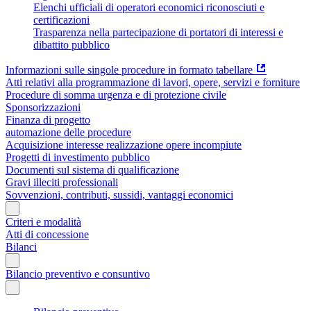
Elenchi ufficiali di operatori economici riconosciuti e
certificazioni
Trasparenza nella partecipazione di portatori di interessi e
dibattito pubblico
Informazioni sulle singole procedure in formato tabellare
Atti relativi alla programmazione di lavori, opere, servizi e forniture
Procedure di somma urgenza e di protezione civile
Sponsorizzazioni
Finanza di progetto
automazione delle procedure
Acquisizione interesse realizzazione opere incompiute
Progetti di investimento pubblico
Documenti sul sistema di qualificazione
Gravi illeciti professionali
Sovvenzioni, contributi, sussidi, vantaggi economici
Criteri e modalità
Atti di concessione
Bilanci
Bilancio preventivo e consuntivo