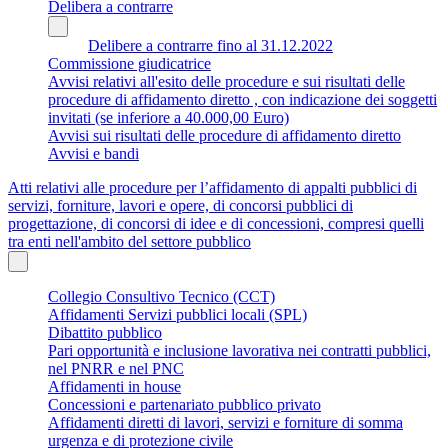
Delibera a contrarre
Delibere a contrarre fino al 31.12.2022
Commissione giudicatrice
Avvisi relativi all'esito delle procedure e sui risultati delle
procedure di affidamento diretto , con indicazione dei soggetti
invitati (se inferiore a 40.000,00 Euro)
Avvisi sui risultati delle procedure di affidamento diretto
Avvisi e bandi
Atti relativi alle procedure per l’affidamento di appalti pubblici di
servizi, forniture, lavori e opere, di concorsi pubblici di
progettazione, di concorsi di idee e di concessioni, compresi quelli
tra enti nell'ambito del settore pubblico
Collegio Consultivo Tecnico (CCT)
Affidamenti Servizi pubblici locali (SPL)
Dibattito pubblico
Pari opportunità e inclusione lavorativa nei contratti pubblici,
nel PNRR e nel PNC
Affidamenti in house
Concessioni e partenariato pubblico privato
Affidamenti diretti di lavori, servizi e forniture di somma
urgenza e di protezione civile