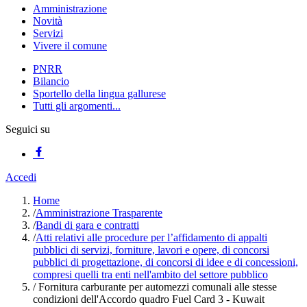
Amministrazione
Novità
Servizi
Vivere il comune
PNRR
Bilancio
Sportello della lingua gallurese
Tutti gli argomenti...
Seguici su
Accedi
Home
/
Amministrazione Trasparente
/
Bandi di gara e contratti
/
Atti relativi alle procedure per l’affidamento di appalti
pubblici di servizi, forniture, lavori e opere, di concorsi
pubblici di progettazione, di concorsi di idee e di concessioni,
compresi quelli tra enti nell'ambito del settore pubblico
/
Fornitura carburante per automezzi comunali alle stesse
condizioni dell'Accordo quadro Fuel Card 3 - Kuwait