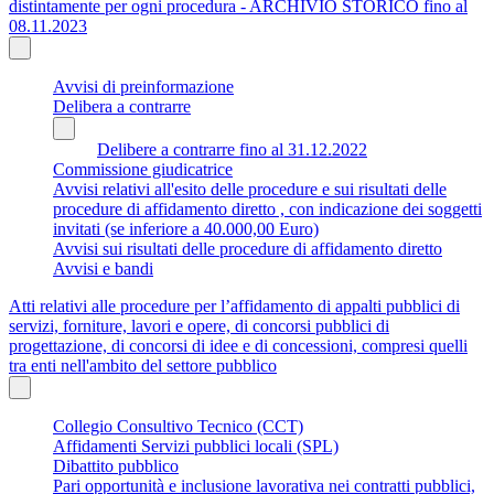
distintamente per ogni procedura - ARCHIVIO STORICO fino al
08.11.2023
Avvisi di preinformazione
Delibera a contrarre
Delibere a contrarre fino al 31.12.2022
Commissione giudicatrice
Avvisi relativi all'esito delle procedure e sui risultati delle
procedure di affidamento diretto , con indicazione dei soggetti
invitati (se inferiore a 40.000,00 Euro)
Avvisi sui risultati delle procedure di affidamento diretto
Avvisi e bandi
Atti relativi alle procedure per l’affidamento di appalti pubblici di
servizi, forniture, lavori e opere, di concorsi pubblici di
progettazione, di concorsi di idee e di concessioni, compresi quelli
tra enti nell'ambito del settore pubblico
Collegio Consultivo Tecnico (CCT)
Affidamenti Servizi pubblici locali (SPL)
Dibattito pubblico
Pari opportunità e inclusione lavorativa nei contratti pubblici,