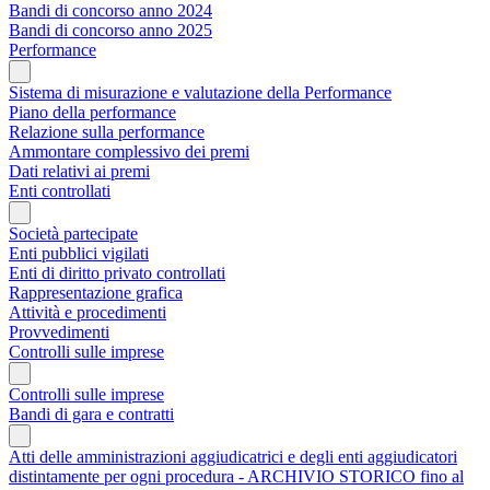
Bandi di concorso anno 2024
Bandi di concorso anno 2025
Performance
Sistema di misurazione e valutazione della Performance
Piano della performance
Relazione sulla performance
Ammontare complessivo dei premi
Dati relativi ai premi
Enti controllati
Società partecipate
Enti pubblici vigilati
Enti di diritto privato controllati
Rappresentazione grafica
Attività e procedimenti
Provvedimenti
Controlli sulle imprese
Controlli sulle imprese
Bandi di gara e contratti
Atti delle amministrazioni aggiudicatrici e degli enti aggiudicatori
distintamente per ogni procedura - ARCHIVIO STORICO fino al