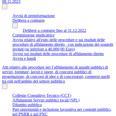
08.11.2023
Avvisi di preinformazione
Delibera a contrarre
Delibere a contrarre fino al 31.12.2022
Commissione giudicatrice
Avvisi relativi all'esito delle procedure e sui risultati delle
procedure di affidamento diretto , con indicazione dei soggetti
invitati (se inferiore a 40.000,00 Euro)
Avvisi sui risultati delle procedure di affidamento diretto
Avvisi e bandi
Atti relativi alle procedure per l’affidamento di appalti pubblici di
servizi, forniture, lavori e opere, di concorsi pubblici di
progettazione, di concorsi di idee e di concessioni, compresi quelli
tra enti nell'ambito del settore pubblico
Collegio Consultivo Tecnico (CCT)
Affidamenti Servizi pubblici locali (SPL)
Dibattito pubblico
Pari opportunità e inclusione lavorativa nei contratti pubblici,
nel PNRR e nel PNC