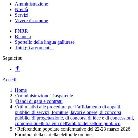
Amministrazione
Novità
Servizi
Vivere il comune
PNRR
Bilancio
Sportello della lingua gallurese
Tutti gli argomenti...
Seguici su
Accedi
Home
/
Amministrazione Trasparente
/
Bandi di gara e contratti
/
Atti relativi alle procedure per l’affidamento di appalti
pubblici di servizi, forniture, lavori e opere, di concorsi
pubblici di progettazione, di concorsi di idee e di concessioni,
compresi quelli tra enti nell'ambito del settore pubblico
/
Referendum popolare confermativo del 22-23 marzo 2026.
Fornitura della cartella elettorale on line.