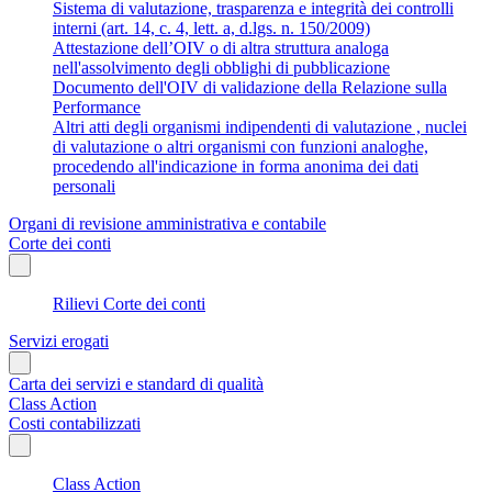
Sistema di valutazione, trasparenza e integrità dei controlli
interni (art. 14, c. 4, lett. a, d.lgs. n. 150/2009)
Attestazione dell’OIV o di altra struttura analoga
nell'assolvimento degli obblighi di pubblicazione
Documento dell'OIV di validazione della Relazione sulla
Performance
Altri atti degli organismi indipendenti di valutazione , nuclei
di valutazione o altri organismi con funzioni analoghe,
procedendo all'indicazione in forma anonima dei dati
personali
Organi di revisione amministrativa e contabile
Corte dei conti
Rilievi Corte dei conti
Servizi erogati
Carta dei servizi e standard di qualità
Class Action
Costi contabilizzati
Class Action