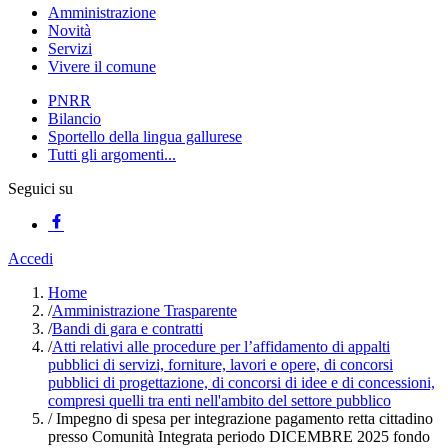
Amministrazione
Novità
Servizi
Vivere il comune
PNRR
Bilancio
Sportello della lingua gallurese
Tutti gli argomenti...
Seguici su
Accedi
Home
/
Amministrazione Trasparente
/
Bandi di gara e contratti
/
Atti relativi alle procedure per l’affidamento di appalti
pubblici di servizi, forniture, lavori e opere, di concorsi
pubblici di progettazione, di concorsi di idee e di concessioni,
compresi quelli tra enti nell'ambito del settore pubblico
/
Impegno di spesa per integrazione pagamento retta cittadino
presso Comunità Integrata periodo DICEMBRE 2025 fondo