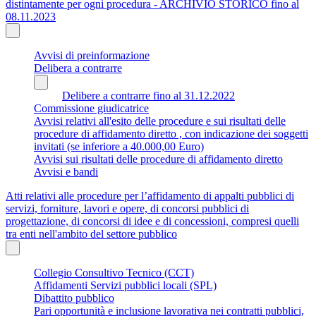
distintamente per ogni procedura - ARCHIVIO STORICO fino al
08.11.2023
Avvisi di preinformazione
Delibera a contrarre
Delibere a contrarre fino al 31.12.2022
Commissione giudicatrice
Avvisi relativi all'esito delle procedure e sui risultati delle
procedure di affidamento diretto , con indicazione dei soggetti
invitati (se inferiore a 40.000,00 Euro)
Avvisi sui risultati delle procedure di affidamento diretto
Avvisi e bandi
Atti relativi alle procedure per l’affidamento di appalti pubblici di
servizi, forniture, lavori e opere, di concorsi pubblici di
progettazione, di concorsi di idee e di concessioni, compresi quelli
tra enti nell'ambito del settore pubblico
Collegio Consultivo Tecnico (CCT)
Affidamenti Servizi pubblici locali (SPL)
Dibattito pubblico
Pari opportunità e inclusione lavorativa nei contratti pubblici,