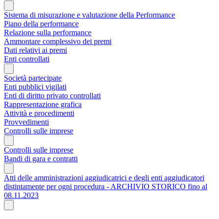
Sistema di misurazione e valutazione della Performance
Piano della performance
Relazione sulla performance
Ammontare complessivo dei premi
Dati relativi ai premi
Enti controllati
Società partecipate
Enti pubblici vigilati
Enti di diritto privato controllati
Rappresentazione grafica
Attività e procedimenti
Provvedimenti
Controlli sulle imprese
Controlli sulle imprese
Bandi di gara e contratti
Atti delle amministrazioni aggiudicatrici e degli enti aggiudicatori
distintamente per ogni procedura - ARCHIVIO STORICO fino al
08.11.2023