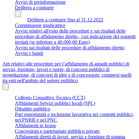
Avvisi di preinformazione
Delibera a contrarre
Delibere a contrarre fino al 31.12.2022
Commissione giudicatrice
Avvisi relativi all'esito delle procedure e sui risultati delle
procedure di affidamento diretto , con indicazione dei soggetti
invitati (se inferiore a 40.000,00 Euro)
Avvisi sui risultati delle procedure di affidamento diretto
Avvisi e bandi
Atti relativi alle procedure per l’affidamento di appalti pubblici di
servizi, forniture, lavori e opere, di concorsi pubblici di
progettazione, di concorsi di idee e di concessioni, compresi quelli
tra enti nell'ambito del settore pubblico
Collegio Consultivo Tecnico (CCT)
Affidamenti Servizi pubblici locali (SPL)
Dibattito pubblico
Pari opportunità e inclusione lavorativa nei contratti pubblici,
nel PNRR e nel PNC
Affidamenti in house
Concessioni e partenariato pubblico privato
Affidamenti diretti di lavori, servizi e forniture di somma