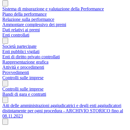
Sistema di misurazione e valutazione della Performance
Piano della performance
Relazione sulla performance
Ammontare complessivo dei premi
Dati relativi ai premi
Enti controllati
Società partecipate
Enti pubblici vigilati
Enti di diritto privato controllati
Rappresentazione grafica
Attività e procedimenti
Provvedimenti
Controlli sulle imprese
Controlli sulle imprese
Bandi di gara e contratti
Atti delle amministrazioni aggiudicatrici e degli enti aggiudicatori
distintamente per ogni procedura - ARCHIVIO STORICO fino al
08.11.2023