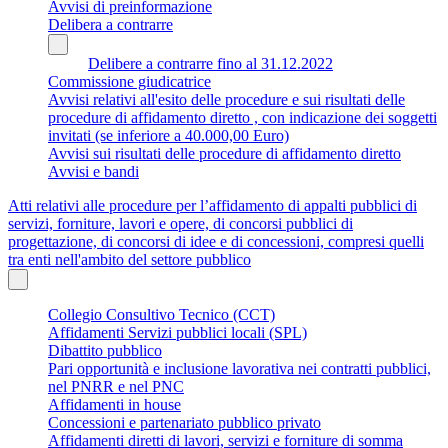
Avvisi di preinformazione
Delibera a contrarre
Delibere a contrarre fino al 31.12.2022
Commissione giudicatrice
Avvisi relativi all'esito delle procedure e sui risultati delle
procedure di affidamento diretto , con indicazione dei soggetti
invitati (se inferiore a 40.000,00 Euro)
Avvisi sui risultati delle procedure di affidamento diretto
Avvisi e bandi
Atti relativi alle procedure per l’affidamento di appalti pubblici di
servizi, forniture, lavori e opere, di concorsi pubblici di
progettazione, di concorsi di idee e di concessioni, compresi quelli
tra enti nell'ambito del settore pubblico
Collegio Consultivo Tecnico (CCT)
Affidamenti Servizi pubblici locali (SPL)
Dibattito pubblico
Pari opportunità e inclusione lavorativa nei contratti pubblici,
nel PNRR e nel PNC
Affidamenti in house
Concessioni e partenariato pubblico privato
Affidamenti diretti di lavori, servizi e forniture di somma