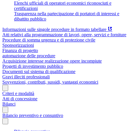
Elenchi ufficiali di operatori economici riconosciuti e
certificazioni
Trasparenza nella partecipazione di portatori di interessi e
dibattito pubblico
Informazioni sulle singole procedure in formato tabellare
Atti relativi alla programmazione di lavori, opere, servizi e forniture
Procedure di somma urgenza e di protezione civile
Sponsorizzazioni
Finanza di progetto
automazione delle procedure
Acquisizione interesse realizzazione opere incompiute
Progetti di investimento pubblico
Documenti sul sistema di qualificazione
Gravi illeciti professionali
Sovvenzioni, contributi, sussidi, vantaggi economici
Criteri e modalità
Atti di concessione
Bilanci
Bilancio preventivo e consuntivo