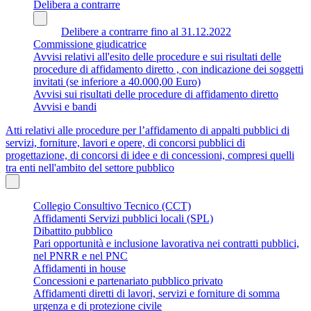
Delibera a contrarre
Delibere a contrarre fino al 31.12.2022
Commissione giudicatrice
Avvisi relativi all'esito delle procedure e sui risultati delle
procedure di affidamento diretto , con indicazione dei soggetti
invitati (se inferiore a 40.000,00 Euro)
Avvisi sui risultati delle procedure di affidamento diretto
Avvisi e bandi
Atti relativi alle procedure per l’affidamento di appalti pubblici di
servizi, forniture, lavori e opere, di concorsi pubblici di
progettazione, di concorsi di idee e di concessioni, compresi quelli
tra enti nell'ambito del settore pubblico
Collegio Consultivo Tecnico (CCT)
Affidamenti Servizi pubblici locali (SPL)
Dibattito pubblico
Pari opportunità e inclusione lavorativa nei contratti pubblici,
nel PNRR e nel PNC
Affidamenti in house
Concessioni e partenariato pubblico privato
Affidamenti diretti di lavori, servizi e forniture di somma
urgenza e di protezione civile