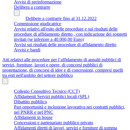
Avvisi di preinformazione
Delibera a contrarre
Delibere a contrarre fino al 31.12.2022
Commissione giudicatrice
Avvisi relativi all'esito delle procedure e sui risultati delle
procedure di affidamento diretto , con indicazione dei soggetti
invitati (se inferiore a 40.000,00 Euro)
Avvisi sui risultati delle procedure di affidamento diretto
Avvisi e bandi
Atti relativi alle procedure per l’affidamento di appalti pubblici di
servizi, forniture, lavori e opere, di concorsi pubblici di
progettazione, di concorsi di idee e di concessioni, compresi quelli
tra enti nell'ambito del settore pubblico
Collegio Consultivo Tecnico (CCT)
Affidamenti Servizi pubblici locali (SPL)
Dibattito pubblico
Pari opportunità e inclusione lavorativa nei contratti pubblici,
nel PNRR e nel PNC
Affidamenti in house
Concessioni e partenariato pubblico privato
Affidamenti diretti di lavori, servizi e forniture di somma