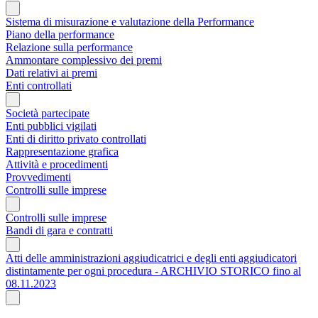
Sistema di misurazione e valutazione della Performance
Piano della performance
Relazione sulla performance
Ammontare complessivo dei premi
Dati relativi ai premi
Enti controllati
Società partecipate
Enti pubblici vigilati
Enti di diritto privato controllati
Rappresentazione grafica
Attività e procedimenti
Provvedimenti
Controlli sulle imprese
Controlli sulle imprese
Bandi di gara e contratti
Atti delle amministrazioni aggiudicatrici e degli enti aggiudicatori
distintamente per ogni procedura - ARCHIVIO STORICO fino al
08.11.2023