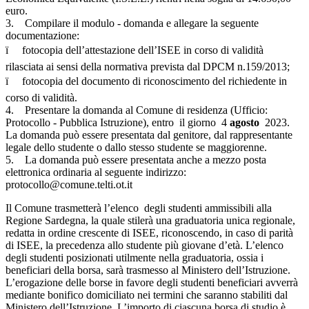
euro.
3. Compilare il modulo - domanda e allegare la seguente
documentazione:
ï fotocopia dell’attestazione dell’ISEE in corso di validità
rilasciata ai sensi della normativa prevista dal DPCM n.159/2013;
ï fotocopia del documento di riconoscimento del richiedente in
corso di validità.
4. Presentare la domanda al Comune di residenza (Ufficio:
Protocollo - Pubblica Istruzione), entro il giorno 4
agosto
2023.
La domanda può essere presentata dal genitore, dal rappresentante
legale dello studente o dallo stesso studente se maggiorenne.
5. La domanda può essere presentata anche a mezzo posta
elettronica ordinaria al seguente indirizzo:
protocollo@comune.telti.ot.it
Il Comune trasmetterà l’elenco degli studenti ammissibili alla
Regione Sardegna, la quale stilerà una graduatoria unica regionale,
redatta in ordine crescente di ISEE, riconoscendo, in caso di parità
di ISEE, la precedenza allo studente più giovane d’età. L’elenco
degli studenti posizionati utilmente nella graduatoria, ossia i
beneficiari della borsa, sarà trasmesso al Ministero dell’Istruzione.
L’erogazione delle borse in favore degli studenti beneficiari avverrà
mediante bonifico domiciliato nei termini che saranno stabiliti dal
Ministero dell’Istruzione. L’importo di ciascuna borsa di studio è