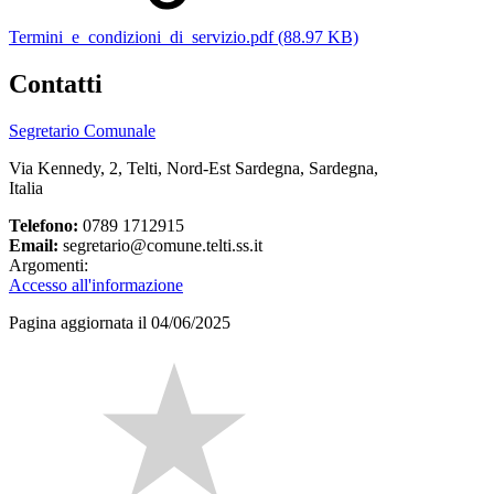
Termini_e_condizioni_di_servizio.pdf (88.97 KB)
Contatti
Segretario Comunale
Via Kennedy, 2, Telti, Nord-Est Sardegna, Sardegna,
Italia
Telefono:
0789 1712915
Email:
segretario@comune.telti.ss.it
Argomenti:
Accesso all'informazione
Pagina aggiornata il 04/06/2025