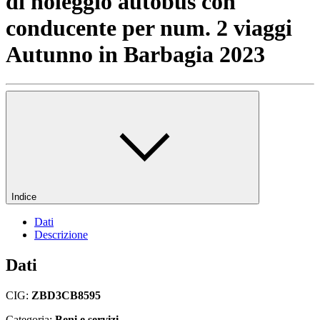
di noleggio autobus con
conducente per num. 2 viaggi
Autunno in Barbagia 2023
Indice
Dati
Descrizione
Dati
CIG:
ZBD3CB8595
Categoria:
Beni e servizi